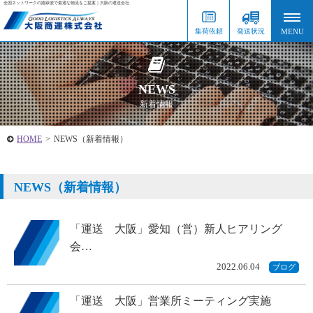
全国ネットワークの路線便で最適な物流をご提案｜大阪の運送会社
集荷依頼
発送状況
NEWS
新着情報
HOME
>
NEWS（新着情報）
NEWS（新着情報）
「運送 大阪」愛知（営）新人ヒアリング
会…
2022.06.04
ブログ
「運送 大阪」営業所ミーティング実施