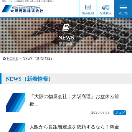
全国ネットワークの路線便で最適な物流をご提案｜大阪の運送会社
集荷依頼
発送状況
NEWS
新着情報
HOME
>
NEWS（新着情報）
NEWS（新着情報）
「大阪の物量会社：大阪商運」お盆休み前
後…
2026.08.08
ブログ
大阪から長距離運送を依頼するなら！料金