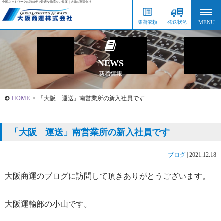
全国ネットワークの路線便で最適な物流をご提案｜大阪の運送会社
集荷依頼
発送状況
NEWS
新着情報
HOME
>
「大阪 運送」南営業所の新入社員です
「大阪 運送」南営業所の新入社員です
ブログ
|
2021.12.18
大阪商運のブログに訪問して頂きありがとうございます。
大阪運輸部の小山です。