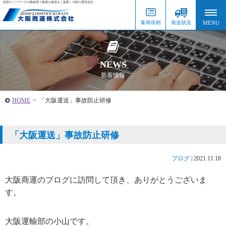
全国ネットワークの路線便で最適な物流をご提案｜大阪の運送会社
集荷依頼
発送状況
NEWS
新着情報
HOME
>
「大阪運送」事故防止研修
「大阪運送」事故防止研修
ブログ
|
2021.11.18
大阪商運のブログに訪問して頂き、ありがとうございま
す。
大阪運輸部の小山です。