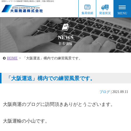
全国ネットワークの路線便で最適な物流をご提案｜大阪の運送会社
集荷依頼
発送状況
NEWS
新着情報
HOME
>
「大阪運送」構内での練習風景です。
「大阪運送」構内での練習風景です。
ブログ
|
2021.09.11
大阪商運のブログに訪問頂きありがとうございます。
大阪運輸の小山です。