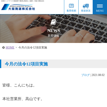
全国ネットワークの路線便で最適な物流をご提案｜大阪の運送会社
集荷依頼
発送状況
NEWS
新着情報
HOME
>
今月の法令12項目実施
今月の法令12項目実施
ブログ
|
2021.08.02
皆様、こんにちは。
本社営業所、高山です。