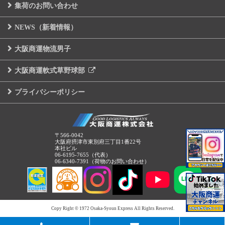
集荷のお問い合わせ
NEWS（新着情報）
大阪商運物流男子
大阪商運軟式草野球部
プライバシーポリシー
〒566-0042
大阪府摂津市東別府三丁目1番22号
本社ビル
06-6195-7655（代表）
06-6340-7391（荷物のお問い合わせ）
Copy Right © 1972 Osaka-Syoun Express All Rights Reserved.