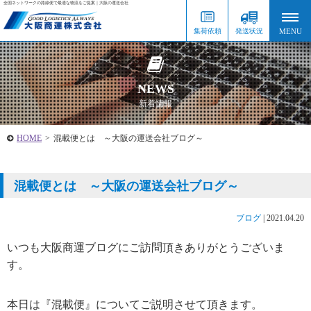
全国ネットワークの路線便で最適な物流をご提案｜大阪の運送会社
集荷依頼
発送状況
NEWS
新着情報
HOME
>
混載便とは ～大阪の運送会社ブログ～
混載便とは ～大阪の運送会社ブログ～
ブログ
|
2021.04.20
いつも大阪商運ブログにご訪問頂きありがとうございま
す。
本日は『混載便』についてご説明させて頂きます。