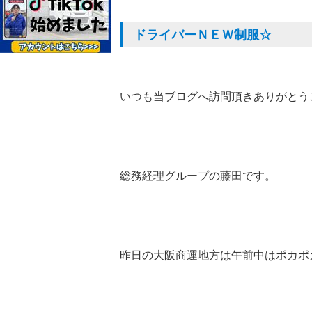
ドライバーＮＥＷ制服☆
いつも当ブログへ訪問頂きありがとう
総務経理グループの藤田です。
昨日の大阪商運地方は午前中はポカポ