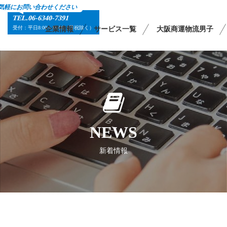
気軽にお問い合わせください
TEL.06-6340-7391
受付：平日8:00～18:00（日祝除く）
企業情報
サービス一覧
大阪商運物流男子
NEWS
新着情報