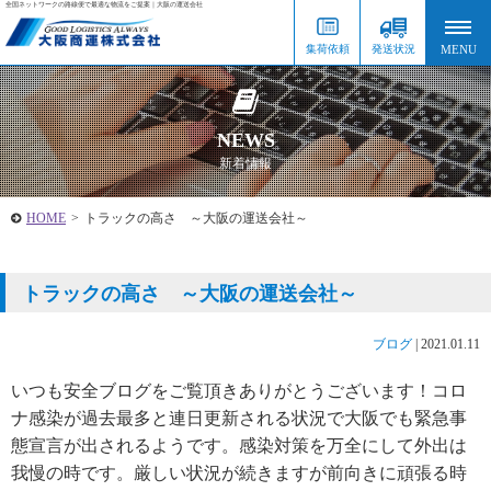
全国ネットワークの路線便で最適な物流をご提案｜大阪の運送会社
集荷依頼
発送状況
NEWS
新着情報
HOME
>
トラックの高さ ～大阪の運送会社～
トラックの高さ ～大阪の運送会社～
ブログ
|
2021.01.11
いつも安全ブログをご覧頂きありがとうございます！コロ
ナ感染が過去最多と連日更新される状況で大阪でも緊急事
態宣言が出されるようです。感染対策を万全にして外出は
我慢の時です。厳しい状況が続きますが前向きに頑張る時