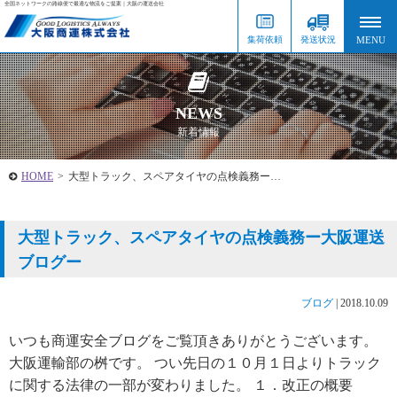
全国ネットワークの路線便で最適な物流をご提案｜大阪の運送会社
集荷依頼
発送状況
NEWS
新着情報
HOME
>
大型トラック、スペアタイヤの点検義務ー…
大型トラック、スペアタイヤの点検義務ー大阪運送
ブログー
ブログ
|
2018.10.09
いつも商運安全ブログをご覧頂きありがとうございます。
大阪運輸部の桝です。 つい先日の１０月１日よりトラック
に関する法律の一部が変わりました。 １．改正の概要