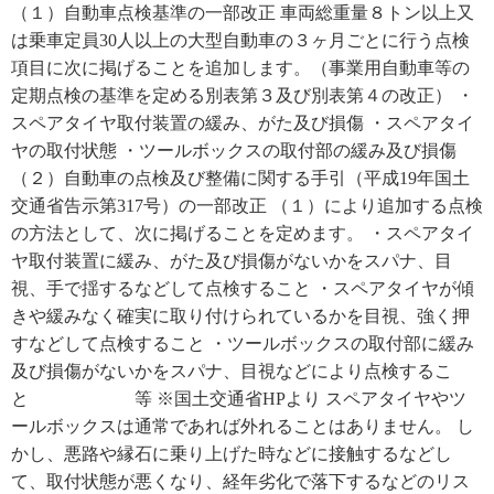
（１）自動車点検基準の一部改正 車両総重量８トン以上又
は乗車定員30人以上の大型自動車の３ヶ月ごとに行う点検
項目に次に掲げることを追加します。（事業用自動車等の
定期点検の基準を定める別表第３及び別表第４の改正） ・
スペアタイヤ取付装置の緩み、がた及び損傷 ・スペアタイ
ヤの取付状態 ・ツールボックスの取付部の緩み及び損傷
（２）自動車の点検及び整備に関する手引（平成19年国土
交通省告示第317号）の一部改正 （１）により追加する点検
の方法として、次に掲げることを定めます。 ・スペアタイ
ヤ取付装置に緩み、がた及び損傷がないかをスパナ、目
視、手で揺するなどして点検すること ・スペアタイヤが傾
きや緩みなく確実に取り付けられているかを目視、強く押
すなどして点検すること ・ツールボックスの取付部に緩み
及び損傷がないかをスパナ、目視などにより点検するこ
と 等 ※国土交通省HPより スペアタイヤやツ
ールボックスは通常であれば外れることはありません。 し
かし、悪路や縁石に乗り上げた時などに接触するなどし
て、取付状態が悪くなり、経年劣化で落下するなどのリス