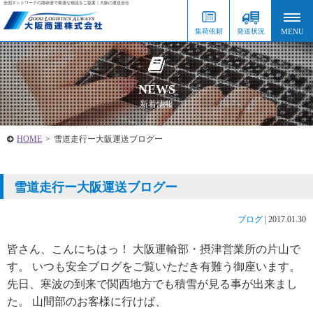
全国ネットワークの路線便で最適な物流をご提案｜大阪の運送会社
集荷依頼
発送状況
NEWS
新着情報
HOME
>
雪道走行ー大阪運送ブログー
雪道走行ー大阪運送ブログー
ブログ
|
2017.01.30
皆さん、こんにちはっ！ 大阪運輸部・摂津営業所の片山で
す。 いつも安全ブログをご覧いただき有難う御座います。
先日、寒波の到来で関西地方でも積雪が見る事が出来まし
た。 山間部のお客様に行けば、