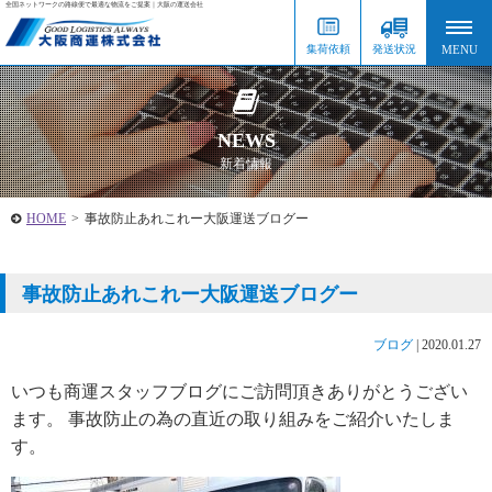
全国ネットワークの路線便で最適な物流をご提案｜大阪の運送会社
集荷依頼
発送状況
NEWS
新着情報
HOME
>
事故防止あれこれー大阪運送ブログー
事故防止あれこれー大阪運送ブログー
ブログ
|
2020.01.27
いつも商運スタッフブログにご訪問頂きありがとうござい
ます。 事故防止の為の直近の取り組みをご紹介いたしま
す。