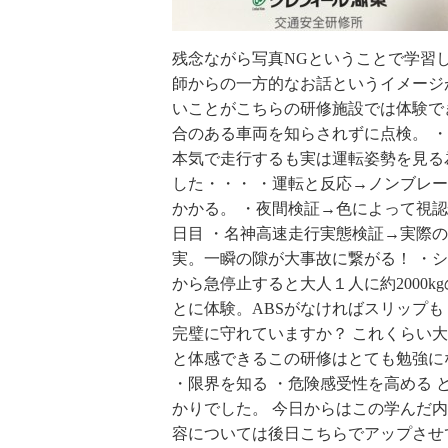
残念ながら写真NGということで学習
師からの一方的なお話というイメージ
いことがこちらの研修施設では体験で
合のある車両を知らされずに点検。 
本気で走行するも実は運転姿勢を見る
した・・・ ・運転と反応→ノンブレー
かかる。 ・夜間検証→色によって視
日目 ・名神高速走行実態検証→実際
実。一瞬の隙が大事故に繋がる！ ・シー
から急停止すると大人１人に約2000
とに体験。ABSがなければスリップも
完璧に守れていますか？ これくらい
と体感できるこの研修はとても勉強に
・限界を知る ・危険感受性を高める 
かりでした。 今日からはこの学んだ
容については後日こちらでアップさせ