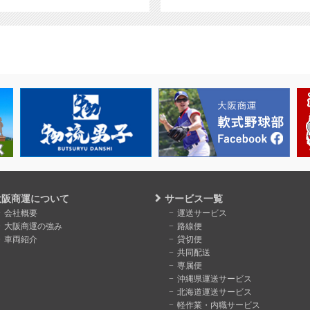
大阪商運について
サービス一覧
会社概要
運送サービス
大阪商運の強み
路線便
車両紹介
貸切便
共同配送
専属便
沖縄県運送サービス
北海道運送サービス
軽作業・内職サービス