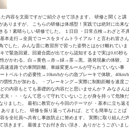
した内容を文面ですがご紹介させて頂きます。 研修と聞くと講
がありますが、 こちらの研修は体感型！実践では絶対に出来な
きる！素晴らしい研修でした。 １日目 ・日常点検→わざと不
・基本走行→全員でコースをタイムトライアル！と言われ皆さん
為でした。みんな昔に教習所で習った姿勢とはかけ離れていま
キで緊急回避。回避合図が出てから認知するまで実は0.65秒も
認性がかわる。白→黄色→赤→緑→茶→黒。蒸発現象の体験。 
の高速道路での車間距離、車線変更ルールが守られていない事
トベルトの必要性→10km/hからの急ブレーキで体験。40km/h
kgの慣性力が加わる。 ・ブレーキング→実際に制動距離を速度ご
 どの内容もとても基礎的な内容だと思いませんか？ みなさん
大丈夫・・・なんて思って守れていないことが身を持って危険だ
なりました。 最初に教官から今回のテーマが ・基本に立ち返
とありました。 研修を振り返ってみれば、とても簡単なことば
内容を全社員へ共有し事故防止に努めます。 実際に取り組んだ
て頂きます。 最後までお付き合い頂き、ありがとうございまし