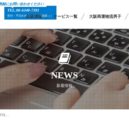
気軽にお問い合わせください
TEL.06-6340-7391
受付：平日8:00～18:00（日祝除く）
企業情報
サービス一覧
大阪商運物流男子
NEWS
新着情報
ブロ…