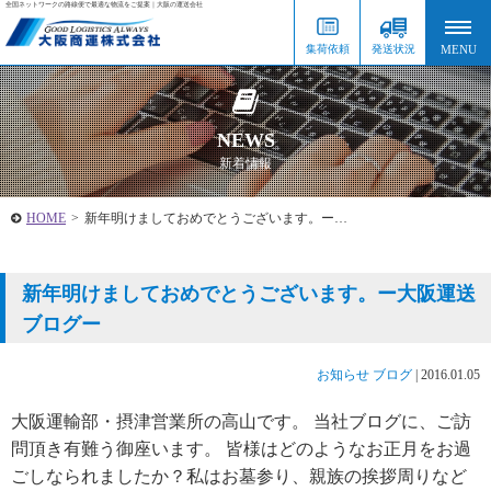
全国ネットワークの路線便で最適な物流をご提案｜大阪の運送会社
集荷依頼
発送状況
NEWS
新着情報
HOME
>
新年明けましておめでとうございます。ー…
新年明けましておめでとうございます。ー大阪運送
ブログー
お知らせ
ブログ
|
2016.01.05
大阪運輸部・摂津営業所の高山です。 当社ブログに、ご訪
問頂き有難う御座います。 皆様はどのようなお正月をお過
ごしなられましたか？私はお墓参り、親族の挨拶周りなど