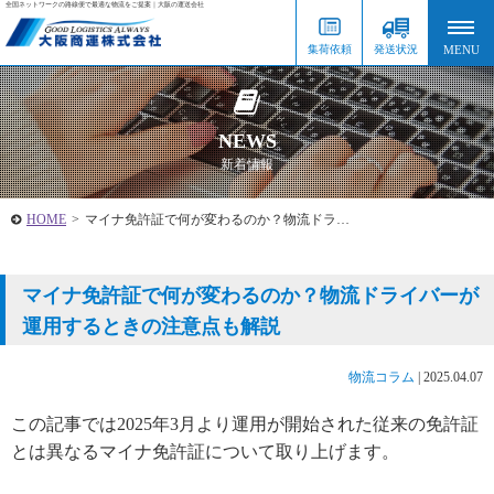
全国ネットワークの路線便で最適な物流をご提案｜大阪の運送会社
集荷依頼
発送状況
NEWS
新着情報
HOME
>
マイナ免許証で何が変わるのか？物流ドラ…
マイナ免許証で何が変わるのか？物流ドライバーが
運用するときの注意点も解説
物流コラム
|
2025.04.07
この記事では2025年3月より運用が開始された従来の免許証
とは異なるマイナ免許証について取り上げます。