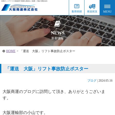
全国ネットワークの路線便で最適な物流をご提案｜大阪の運送会社
集荷依頼
発送状況
NEWS
新着情報
HOME
>
「運送 大阪」リフト事故防止ポスター
「運送 大阪」リフト事故防止ポスター
ブログ
|
2024.05.16
大阪商運のブログに訪問して頂き、ありがとうございま
す。
大阪運輸部の小山です。