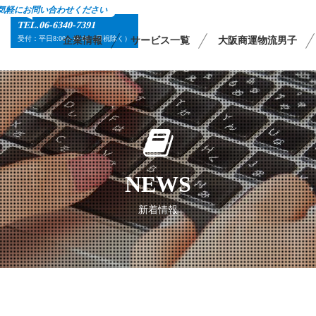
気軽にお問い合わせください
TEL.06-6340-7391
受付：平日8:00～18:00（日祝除く）
企業情報
サービス一覧
大阪商運物流男子
NEWS
新着情報