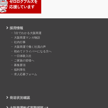
採用情報
5分でわかる大阪商運
大阪商運マンガ物語
社内行事
大阪商運で働く社員の声
初めてドライバーになる方へ
一日体験入社
ご家族の皆様へ
募集要項
福利厚生
求人応募フォーム
発送状況確認
大阪商運軟式草野球部