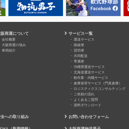
大阪商運について
サービス一覧
会社概要
運送サービス
大阪商運の強み
路線便
車両紹介
貸切便
共同配送
専属便
沖縄県運送サービス
北海道運送サービス
軽作業・内職サービス
倉庫保管サービス（門真倉庫）
ロジスティクスコンサルティング
ご依頼の流れ
よくあるご質問
資料ダウンロード
安全への取り組み
お問い合わせフォーム
NEWS（新着情報）
大阪商運物流男子